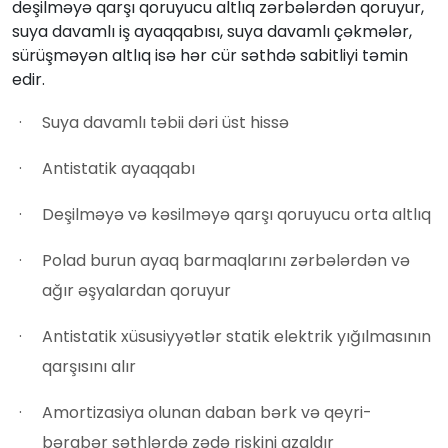
deşilməyə qarşı qoruyucu altlıq zərbələrdən qoruyur,
suya davamlı iş ayaqqabısı, suya davamlı çəkmələr,
sürüşməyən altlıq isə hər cür səthdə sabitliyi təmin
edir.
Suya davamlı təbii dəri üst hissə
Antistatik ayaqqabı
Deşilməyə və kəsilməyə qarşı qoruyucu orta altlıq
Polad burun ayaq barmaqlarını zərbələrdən və
ağır əşyalardan qoruyur
Antistatik xüsusiyyətlər statik elektrik yığılmasının
qarşısını alır
Amortizasiya olunan daban bərk və qeyri-
bərabər səthlərdə zədə riskini azaldır