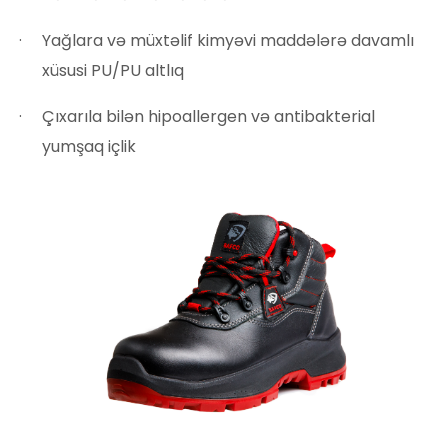
Yağlara və müxtəlif kimyəvi maddələrə davamlı
xüsusi PU/PU altlıq
Çıxarıla bilən hipoallergen və antibakterial
yumşaq içlik