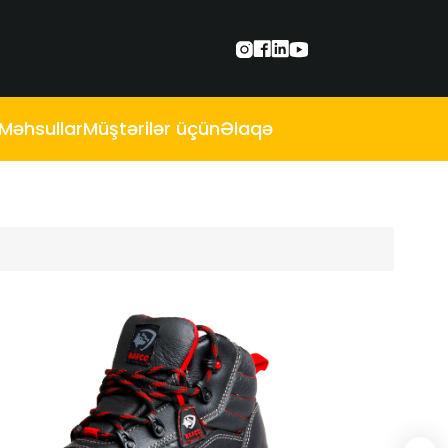
Məhsullar
Müştərilər üçün
Əlaqə