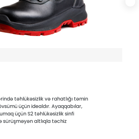
ərində təhlükəsizlik və rahatlığı təmin
vsümü üçün idealdır. Ayaqqabılar,
maq üçün S2 təhlükəsizlik sinfi
 sürüşməyən altlıqla təchiz