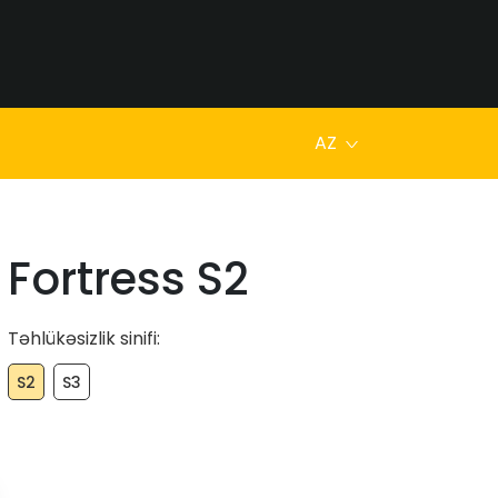
AZ
Fortress S2
Təhlükəsizlik sinifi:
S2
S3