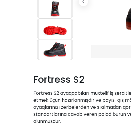
Fortress S2
Fortress S2 ayaqqabıları müxtəlif iş şəraitl
etmək üçün hazırlanmışdır və payız-qış mö
ayaqlarınızı zərbələrdən və sıxılmadan qoru
standartlarına cavab verən polad burun və
olunmuşdur.