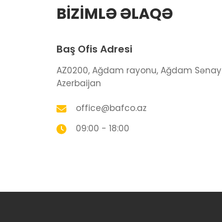
BİZİMLƏ ƏLAQƏ
Baş Ofis Adresi
AZ0200, Ağdam rayonu, Ağdam Sənaye
Azerbaijan
office@bafco.az
09:00 - 18:00