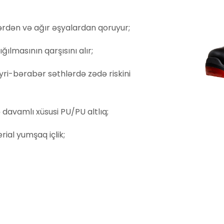
rdən və ağır əşyalardan qoruyur;
ığılmasının qarşısını alır;
ri-bərabər səthlərdə zədə riskini
davamlı xüsusi PU/PU altlıq;
rial yumşaq içlik;