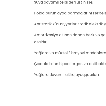
Suya davamlı təbii dəri üst hissə;
Polad burun ayaq barmaqlarını zərbələ
Antistatik xüsusiyyətlər statik elektrik y
Amortizasiya olunan daban bərk və qey
azaldır;
Yağlara və müxtəlif kimyəvi maddələrə 
Çıxarıla bilən hipoallergen və antibakte
Yağlara davamlı altlıq ayaqqabıları.