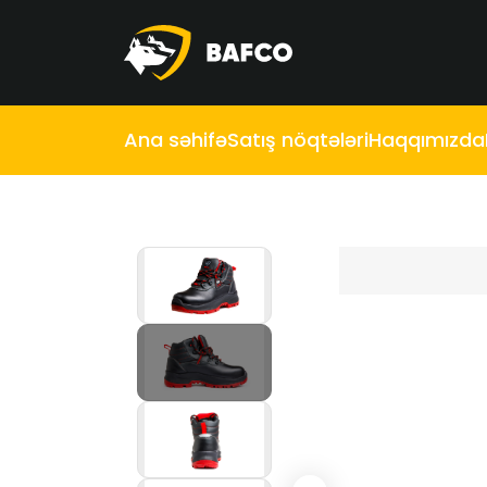
Ana səhifə
Satış nöqtələri
Haqqımızda