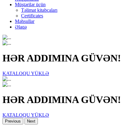
Müştərilər üçün
Təlimat kitabçaları
Certificates
Məhsullar
Əlaqə
HƏR ADDIMINA GÜVƏN!
KATALOQU YÜKLƏ
HƏR ADDIMINA GÜVƏN!
KATALOQU YÜKLƏ
Previous
Next