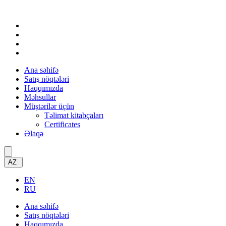
Ana səhifə
Satış nöqtələri
Haqqımızda
Məhsullar
Müştərilər üçün
Təlimat kitabçaları
Certificates
Əlaqə
AZ
EN
RU
Ana səhifə
Satış nöqtələri
Haqqımızda